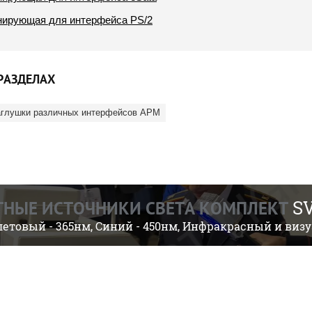
нирующая для интерфейса
PS/2
РАЗДЕЛАХ
глушки различных интерфейсов АРМ
SV
ТНЫЕ ИСТОЧНИКИ СВЕТА КОМПЛЕКТ
етовый - 365нм, Синий - 450нм, Инфракрасный и виз