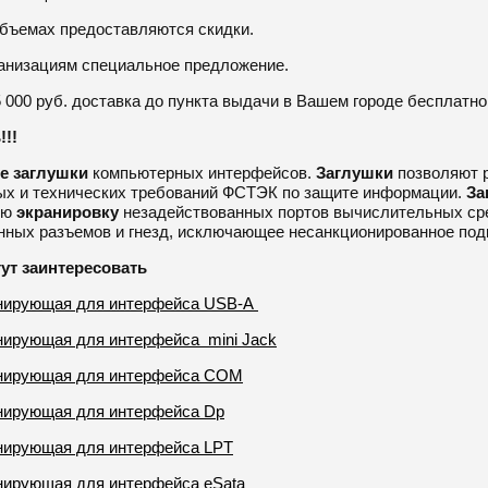
бъемах предоставляются скидки.
анизациям специальное предложение.
5 000 руб. доставка до пункта выдачи в Вашем городе бесплатно
!!!
е
заглушки
компьютерных интерфейсов.
Заглушки
позволяют 
ых и технических требований ФСТЭК по защите информации.
За
ую
экранировку
незадействованных портов вычислительных сре
нных разъемов и гнезд, исключающее несанкционированное под
гут заинтересовать
анирующая для интерфейса USB-A
нирующая для интерфейса mini Jack
анирующая для интерфейса COM
нирующая для интерфейса Dp
нирующая для интерфейса LPT
нирующая для интерфейса eSata