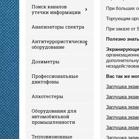
Поиск каналов
При больших о
утечки информации
Торгующим орг
Анализаторы спектра
При заказе от 
Полезно знать
Антитеррористическое
оборудование
Экранирующи
организационн
дополнительн
Дозиметры
незадействова
Профессиональные
Вас так же мо
диктофоны
Заглушка экр
Алкотестеры
Заглушка экра
Заглушка экр
Оборудования для
автомобильной
Заглушка экра
промышленности
Заглушка экра
Тепловизионные
Заглушка экра