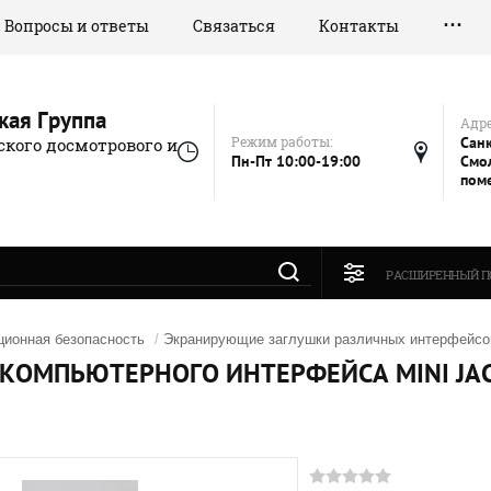
Вопросы и ответы
Связаться
Контакты
кая Группа
Адре
Режим работы:
Санк
кого досмотрового и
Пн-Пт 10:00-19:00
Смол
пом
РАСШИРЕННЫЙ П
ионная безопасность
/
Экранирующие заглушки различных интерфейс
КОМПЬЮТЕРНОГО ИНТЕРФЕЙСА MINI JA