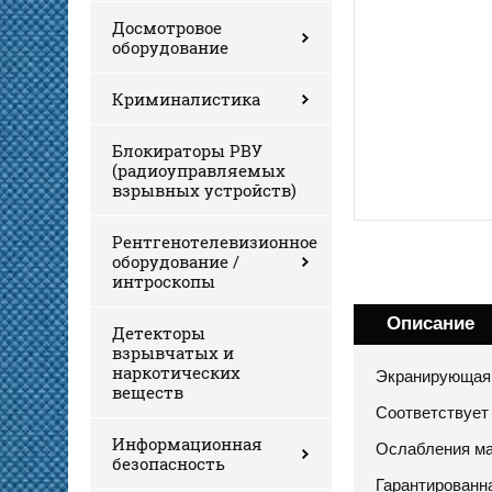
Досмотровое
оборудование
Криминалистика
Блокираторы РВУ
(радиоуправляемых
взрывных устройств)
Рентгенотелевизионное
оборудование /
интроскопы
Описание
Детекторы
взрывчатых и
наркотических
Экранирующая 
веществ
Соответствует
Информационная
Ослабления ма
безопасность
Гарантированн