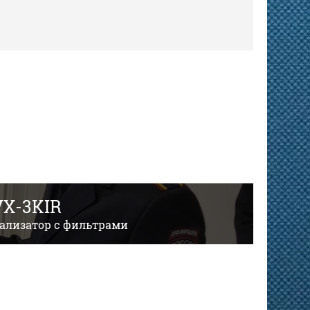
X-3KIR
уализатор с фильтрами