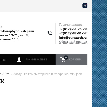
Горячая линия:
с:
;
+7(812)331-23-20
т-Петербург, наб.реки
;
+7(812)382-01-37
енки 19-21, лит.Л,
info@euraztech.ru
ещение 3.1.3
Обратный звонок
0
КОРЗИНА
ЛИЧНЫЙ КАБИНЕТ
ОИСК
ов АРМ
/ Заглушка компьютерного интерфейса mini jack
CK