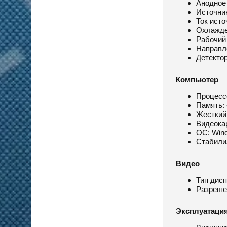
Анодное 
Источни
Ток исто
Охлажде
Рабочий 
Направле
Детектор
Компьютер
Процессо
Память:
Жесткий 
Видеокар
ОС: Win
Стабили
Видео
Тип дисп
Разрешен
Эксплуатаци