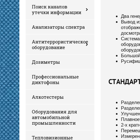
Поиск каналов
утечки информации
Два гене
Вывод из
Анализаторы спектра
отображ
досмотр
Система
Антитеррористическое
оборудо
оборудование
оборудо
Большой
Русифиц
Дозиметры
Профессиональные
СТАНДАР
диктофоны
Алкотестеры
Разделен
Разделен
Оборудования для
Улучшенн
автомобильной
Плавное
промышленности
2-х крат
Перемещ
Измерен
Тепловизионные