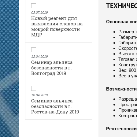
ТЕХНИЧЕ
03.07.2019
Новый реагент для
Основная сп
выявления следов на
мокрой поверхности
Размер т
МДР
Габаритн
Габариты
Скорость
Высота к
12.04.2019
Тяговая 
Семинар альянса
Конструк
безопасности в г.
Вес: 800 
Волгоград 2019
Вес в уп
Возможности
10.04.2019
Разреша
Семинар альянса
Простран
безопасности в г.
Проникаю
Ростов-на-Дону 2019
Контраст
Рентгеновски