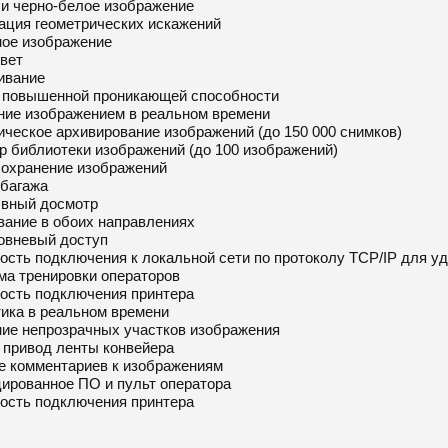
 и черно-белое изображение
ация геометрических искажений
ное изображение
вет
ивание
 повышенной проникающей способности
ние изображением в реальном времени
ческое архивирование изображений (до 150 000 снимков)
р библиотеки изображений (до 100 изображений)
сохранение изображений
 багажа
вный досмотр
вание в обоих направлениях
овневый доступ
сть подключения к локальной сети по протоколу TCP/IP для уд
ма тренировки операторов
ость подключения принтера
тика в реальном времени
ие непрозрачных участков изображения
привод ленты конвейера
е комментариев к изображениям
ированное ПО и пульт оператора
ость подключения принтера