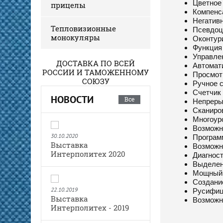
Цветное
прицелы
Компенс
Негатив
Тепловизионные
Псевдоц
монокуляры
Оконтур
Функция
Управле
ДОСТАВКА ПО ВСЕЙ
Автомати
РОССИИ И ТАМОЖЕННОМУ
Просмот
СОЮЗУ
Ручное 
Счетчик
НОВОСТИ
Все
Непреры
Сканиро
Многоур
Возможно
30.10.2020
Програм
Выставка
Возможн
Интерполитех 2020
Диагнос
Выделен
Мощный 
Создани
22.10.2019
Русифиц
Выставка
Возможн
Интерполитех - 2019