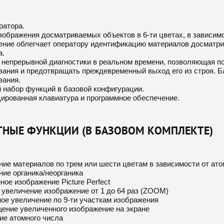
ратора.
ображения досматриваемых объектов в 6-ти цветах, в зависимос
ение облегчает оператору идентификацию материалов досматри
а.
 непрерывной диагностики в реальном времени, позволяющая п
вания и предотвращать преждевременный выход его из строя. Б
вания.
 набор функций в базовой конфигурации.
ированная клавиатура и программное обеспечение.
ТНЫЕ ФУНКЦИИ (В БАЗОВОМ КОМПЛЕКТЕ)
ие материалов по трем или шести цветам в зависимости от ато
ие органика/неорганика
ое изображение Picture Perfect
 увеличение изображение от 1 до 64 раз (ZOOM)
ное увеличение по 9-ти участкам изображения
ение увеличенного изображение на экране
ие атомного числа