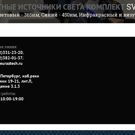
SV
ТНЫЕ ИСТОЧНИКИ СВЕТА КОМПЛЕКТ
етовый - 365нм, Синий - 450нм, Инфракрасный и виз
ая линия:
;
2)331-23-20
;
2)382-01-37
euraztech.ru
-Петербург, наб.реки
нки 19-21, лит.Л,
ение 3.1.3
 работы:
 10:00-19:00