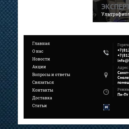
ЭКСПЕР
Ультрафиол
Главная
Горяч
+7(81
О нас
+7(81
Новости
info@
Акции
Адрес:
Санкт
Вопросы и ответы
Смоле
Связаться
помещ
Режим
Контакты
Пн-Пт
Доставка
Статьи