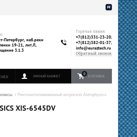
Горячая линия:
с:
;
+7(812)331-23-20
т-Петербург, наб.реки
;
+7(812)382-01-37
енки 19-21, лит.Л,
info@euraztech.ru
ещение 3.1.3
Обратный звонок
0
КОРЗИНА
ЛИЧНЫЙ КАБИНЕТ
ОИСК
плексы
/ Рентгенотелевизионный интроскоп Astrophysics
ICS XIS-6545DV