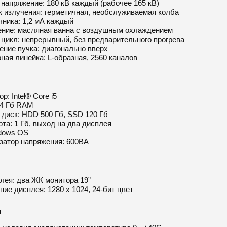
напряжение: 180 кВ каждый (рабочее 165 кВ)
к излучения: герметичная, необслуживаемая колба
чника: 1,2 мА каждый
ние: масляная ванна с воздушным охлаждением
цикл: непрерывный, без предварительного прогрева
ние пучка: диагонально вверх
ная линейка: L-образная, 2560 каналов
р: Intel® Core i5
 4 Гб RAM
диск: HDD 500 Гб, SSD 120 Гб
та: 1 Гб, выход на два дисплея
dows OS
затор напряжения: 600ВА
лея: два ЖК монитора 19”
ие дисплея: 1280 x 1024, 24-бит цвет
я