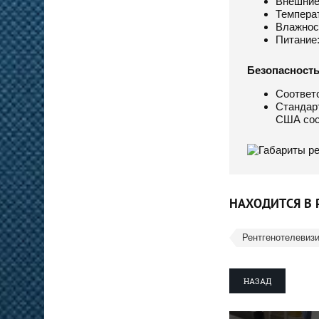
Внешние 
Температ
Влажност
Питание:
Безопасност
Соответ
Стандарт
США сост
НАХОДИТСЯ В 
Рентгенотелевиз
НАЗАД