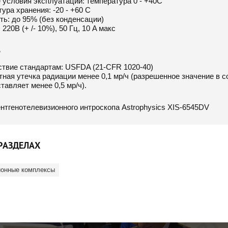
условия эксплуатации: температура 0 - +40С
ура хранения: -20 - +60 C
ь: до 95% (без конденсации)
 220В (+ /- 10%), 50 Гц, 10 A макс
ь
ствие стандартам: USFDA (21-CFR 1020-40)
ная утечка радиации менее 0,1 мр/ч (разрешенное значение в 
авляет менее 0,5 мр/ч).
РАЗДЕЛАХ
ионные комплексы