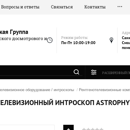
Вопросы и ответы
Связаться
Контакты
кая Группа
Адре
Режим работы:
Санк
кого досмотрового и
Пн-Пт 10:00-19:00
Смол
пом
РАСШИРЕННЫЙ П
телевизионное оборудование / интроскопы
/
Рентгенотелевизионные ком
ЕЛЕВИЗИОННЫЙ ИНТРОСКОП ASTROPHYS