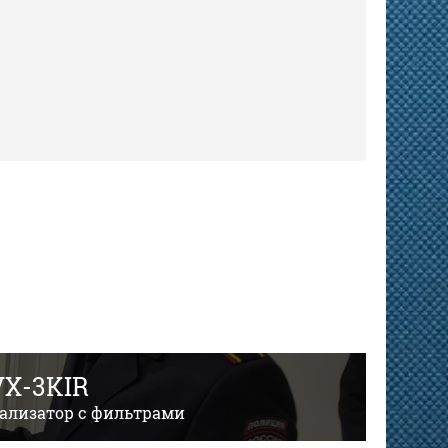
X-3KIR
уализатор с фильтрами