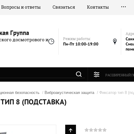
Вопросы и ответы
Связаться
Контакты
кая Группа
Адре
Режим работы:
Санк
кого досмотрового и
Пн-Пт 10:00-19:00
Смол
пом
РАСШИРЕННЫЙ П
ионная безопасность
/
Виброакустическая защита
/ Фиксатор тип 8 (по
ТИП 8 (ПОДСТАВКА)