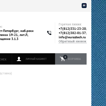
Горячая линия:
с:
;
+7(812)331-23-20
т-Петербург, наб.реки
;
+7(812)382-01-37
енки 19-21, лит.Л,
info@euraztech.ru
ещение 3.1.3
Обратный звонок
0
КОРЗИНА
ЛИЧНЫЙ КАБИНЕТ
ОИСК
дставка)