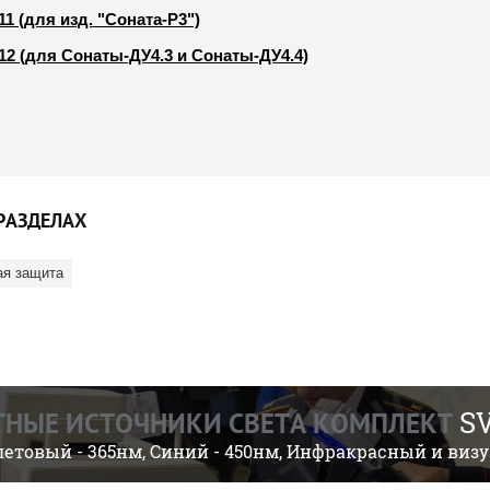
11 (для изд. "Соната-Р3")
12 (для Сонаты-ДУ4.3 и Сонаты-ДУ4.4)
РАЗДЕЛАХ
ая защита
SV
ТНЫЕ ИСТОЧНИКИ СВЕТА КОМПЛЕКТ
етовый - 365нм, Синий - 450нм, Инфракрасный и виз