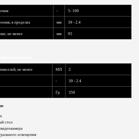
чения
-
5- 100
рения, в пределах
мм
39 - 2.4
ние, не менее
мм
95
цифровой камеры:
пикселей, не менее
МП
2
-
39 - 2.4
Гр
350
и:
п
ый стол
 видеокамера
трального освещения