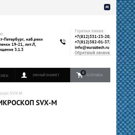
Горячая линия:
с:
;
+7(812)331-23-20
т-Петербург, наб.реки
;
+7(812)382-01-37
енки 19-21, лит.Л,
info@euraztech.ru
ещение 3.1.3
Обратный звонок
0
КОРЗИНА
ЛИЧНЫЙ КАБИНЕТ
ОИСК
оскоп SVX-M
КРОСКОП SVX-M