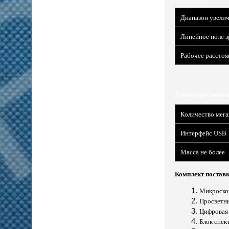
Диапазон увели
Линейное поле з
Рабочее расстоя
Характеристики 
Количество мега
Интерфейс
USB
Масса не более
Комплект поставк
Микроско
Просветн
Цифровая
Блок спек