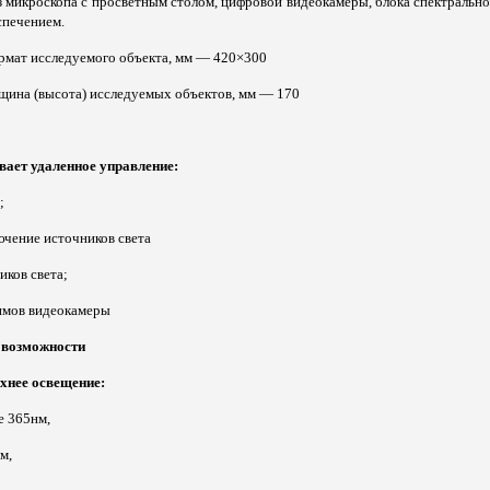
з микроскопа с просветным столом, цифровой видеокамеры, блока спектральн
печением.
мат исследуемого объекта, мм — 420×300
щина (высота) исследуемых объектов, мм — 170
ает удаленное управление:
;
ючение источников света
иков света;
жимов видеокамеры
 возможности
хнее освещение:
е 365нм,
м,