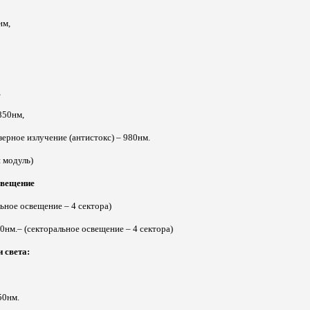
нм,
,
850нм,
зерное излучение (антистокс) – 980нм.
й модуль)
свещение
льное освещение – 4 сектора)
0нм.– (секторальное освещение – 4 сектора)
 света:
50нм.