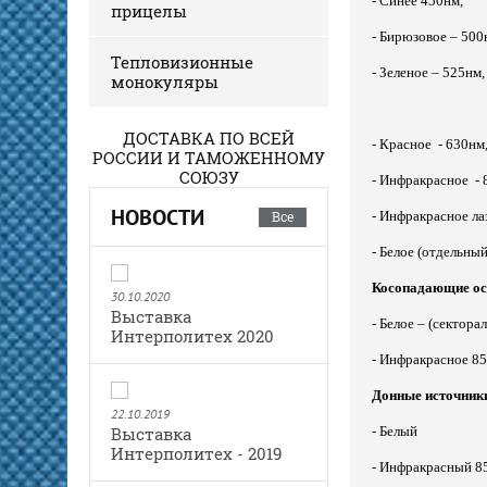
- Синее 450нм,
прицелы
- Бирюзовое – 500
- Оранжевое – 590нм,
Тепловизионные
- Зеленое – 525нм,
монокуляры
ДОСТАВКА ПО ВСЕЙ
- Красное - 630нм
РОССИИ И ТАМОЖЕННОМУ
СОЮЗУ
- Инфракрасное - 
НОВОСТИ
Все
- Инфракрасное ла
- Белое (отдельны
Косопадающие о
30.10.2020
Выставка
- Белое – (сектора
Интерполитех 2020
- Инфракрасное 85
Донные источники
22.10.2019
Выставка
- Белый
Интерполитех - 2019
- Инфракрасный 8