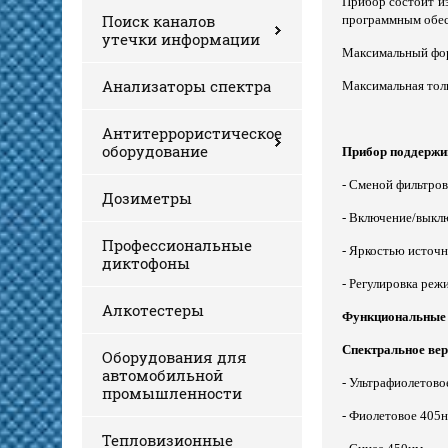
Прибор состоит и
Поиск каналов
программным обес
утечки информации
Максимальный фор
Анализаторы спектра
Максимальная тол
Антитеррористическое
оборудование
Прибор поддержив
- Сменой фильтров
Дозиметры
- Включение/выкл
Профессиональные
- Яркостью источн
диктофоны
- Регулировка ре
Алкотестеры
Функциональные
Спектральное вер
Оборудования для
автомобильной
- Ультрафиолетово
промышленности
- Фиолетовое 405н
Тепловизионные