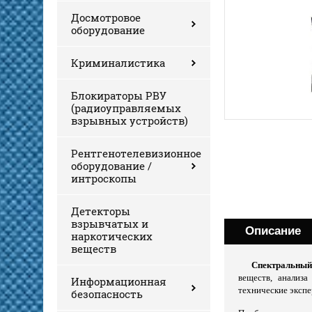
Досмотровое
оборудование
Криминалистика
Блокираторы РВУ
(радиоуправляемых
взрывных устройств)
Рентгенотелевизионное
оборудование /
интроскопы
Детекторы
взрывчатых и
Описание
наркотических
веществ
Спектральный
веществ, анализа
Информационная
технические экспе
безопасность