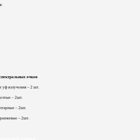
м:
спектральных очков
т уф излучения – 2 шт.
елтые – 2шт.
нтарные – 2шт.
ранжевые – 2шт.
птической головки: