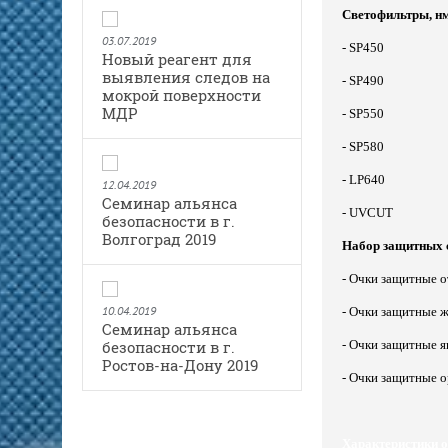
Светофильтры, н
03.07.2019
- SP450
Новый реагент для
выявления следов на
- SP490
мокрой поверхности
МДР
- SP550
- SP580
- LP640
12.04.2019
Семинар альянса
- UVCUT
безопасности в г.
Волгоград 2019
Набор защитных 
- Очки защитные о
10.04.2019
- Очки защитные ж
Семинар альянса
безопасности в г.
- Очки защитные я
Ростов-на-Дону 2019
- Очки защитные о
Характеристики о