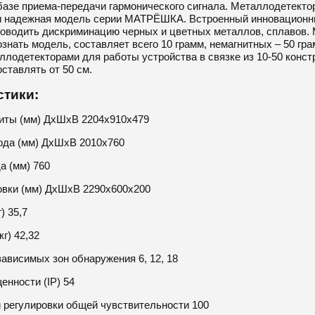
базе приема-передачи гармонического сигнала. Металлодетекто
и надежная модель серии МАТРЁШКА. Встроенный инновационн
оводить дискриминацию черных и цветных металлов, сплавов.
знать модель, составляет всего 10 грамм, немагнитных – 50 гр
аллодетекторами для работы устройства в связке из 10-50 кон
составлять от 50 см.
стики:
иты (мм) ДхШхВ 2204x910x479
ода (мм) ДхШхВ 2010x760
а (мм) 760
овки (мм) ДхШхВ 2290x600x200
) 35,7
г) 42,32
ависимых зон обнаружения 6, 12, 18
нности (IP) 54
й регулировки общей чувствительности 100