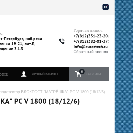
Горячая линия:
с:
;
+7(812)331-23-20
т-Петербург, наб.реки
;
+7(812)382-01-37
енки 19-21, лит.Л,
info@euraztech.ru
ещение 3.1.3
Обратный звонок
0
КОРЗИНА
ЛИЧНЫЙ КАБИНЕТ
ОИСК
лодетектор БЛОКПОСТ "МАТРЁШКА" PC V 1800 (18/12/6)
" PC V 1800 (18/12/6)