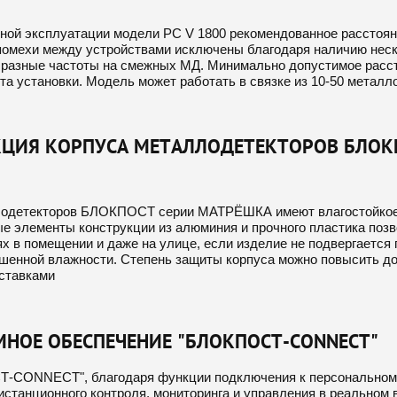
ной эксплуатации модели РС V 1800 рекомендованное расстоян
помехи между устройствами исключены благодаря наличию неск
 разные частоты на смежных МД. Минимально допустимое расс
та установки. Модель может работать в связке из 10-50 металл
ЦИЯ КОРПУСА МЕТАЛЛОДЕТЕКТОРОВ БЛОК
одетекторов БЛОКПОСТ серии МАТРЁШКА имеют влагостойкое 
е элементы конструкции из алюминия и прочного пластика позв
 в помещении и даже на улице, если изделие не подвергается 
шенной влажности. Степень защиты корпуса можно повысить д
ставками
НОЕ ОБЕСПЕЧЕНИЕ "БЛОКПОСТ-CONNECT"
CONNECT", благодаря функции подключения к персональному 
станционного контроля, мониторинга и управления в реальном 