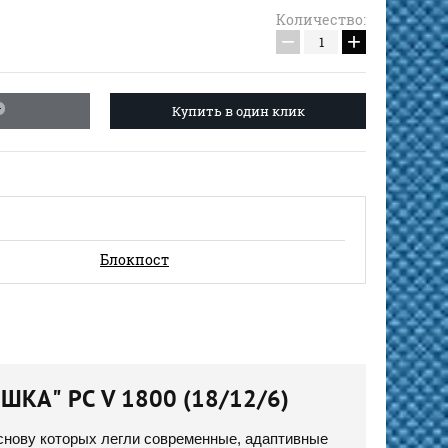
Количество:
−
+
Купить в один клик
Блокпост
А" PC V 1800 (18/12/6)
снову которых легли современные, адаптивные