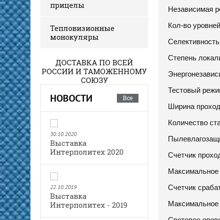
прицелы
Независимая р
Кол-во уровней
Тепловизионные
монокуляры
Селективность
Степень локал
ДОСТАВКА ПО ВСЕЙ
РОССИИ И ТАМОЖЕННОМУ
Энергонезавис
СОЮЗУ
Тестовый режи
НОВОСТИ
Все
Ширина проход
Количество ст
30.10.2020
Пылевлагозащи
Выставка
Интерполитех 2020
Счетчик прохо
Максимальное 
22.10.2019
Счетчик срабат
Выставка
Максимальное 
Интерполитех - 2019
Световое опов