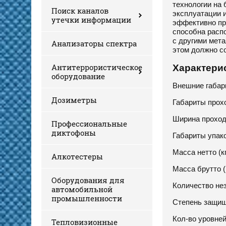
технологии на 
Поиск каналов
эксплуатации 
утечки информации
эффективно пр
способна распо
с другими мет
Анализаторы спектра
этом должно 
Антитеррористическое
Характери
оборудование
Внешние габар
Дозиметры
Габариты прох
Ширина проход
Профессиональные
диктофоны
Габариты упак
Масса нетто (кг
Алкотестеры
Масса брутто (к
Оборудования для
Количество нез
автомобильной
промышленности
Степень защище
Кол-во уровне
Тепловизионные