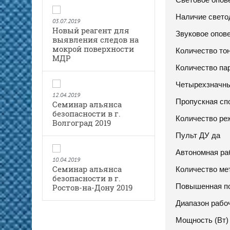
Наличие свето
03.07.2019
Новый реагент для
Звуковое опове
выявления следов на
мокрой поверхности
Количество тон
МДР
Количество па
Четырехзначны
12.04.2019
Пропускная спо
Семинар альянса
безопасности в г.
Количество ре
Волгоград 2019
Пульт ДУ да
Автономная ра
10.04.2019
Семинар альянса
Количество ме
безопасности в г.
Повышенная по
Ростов-на-Дону 2019
Диапазон рабоч
Мощность (Вт)